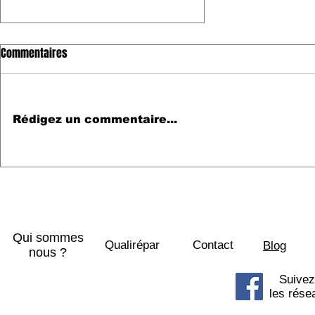
Commentaires
Rédigez un commentaire...
Écran iPhone 16 cassé ?
SOSPhone29 répare votre
smartphone en express à
Morlaix et ses alentours !
Qui sommes
Qualirépar
Contact
Blog
nous ?
Suivez
les rése