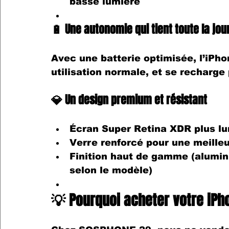
basse lumière
🔋 Une autonomie qui tient toute la jo
Avec une 
batterie optimisée
, l’
iPho
utilisation normale, et se recharge 
💎 Un design premium et résistant
Écran Super Retina XDR
 plus l
Verre renforcé
 pour une meille
Finition haut de gamme
 (alumin
selon le modèle)
💡 Pourquoi acheter votre iPh