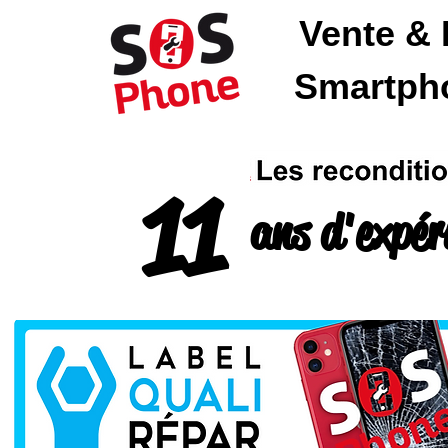
Vente & 
SOSPhone
Smartpho
11
ans d'expér