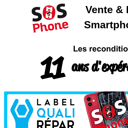
Vente & 
SOSPhone
Smartpho
11
ans d'expér