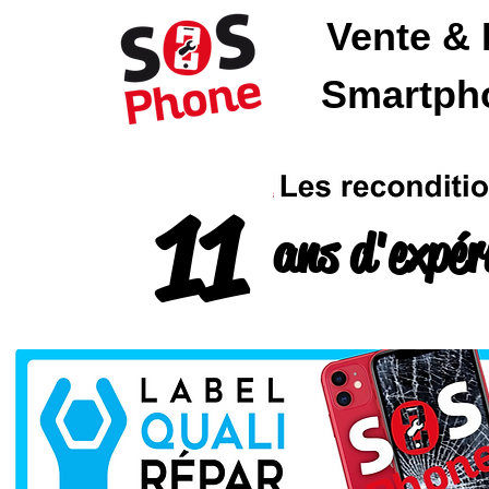
Vente & 
SOSPhone
Smartpho
11
ans d'expér