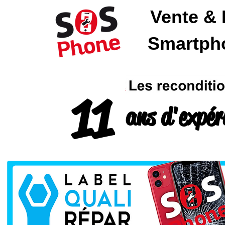
Vente & 
SOSPhone
Smartpho
11
ans d'expér