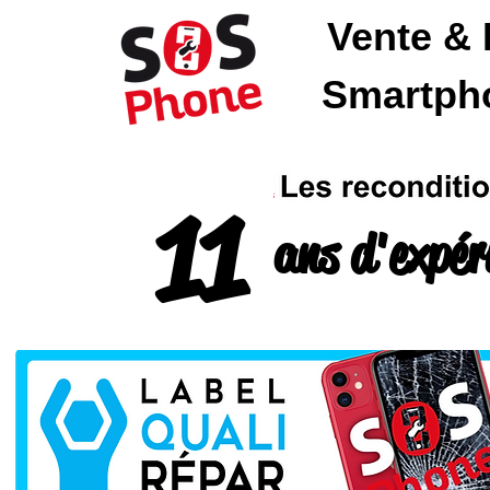
Vente & 
SOSPhone
Smartpho
11
ans d'expér