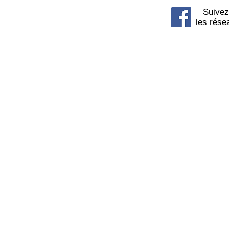
Suivez
les rése
© 2015 SOSPhone centre commercial 
8