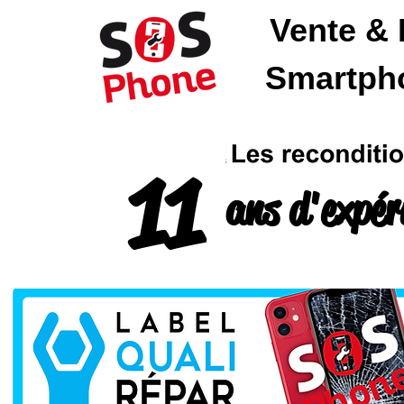
Vente & 
SOSPhone
Smartpho
11
ans d'expér